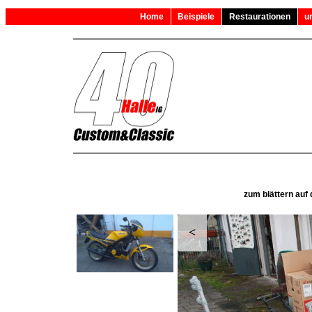
Home
Beispiele
Restaurationen
u
zum blättern auf 
<